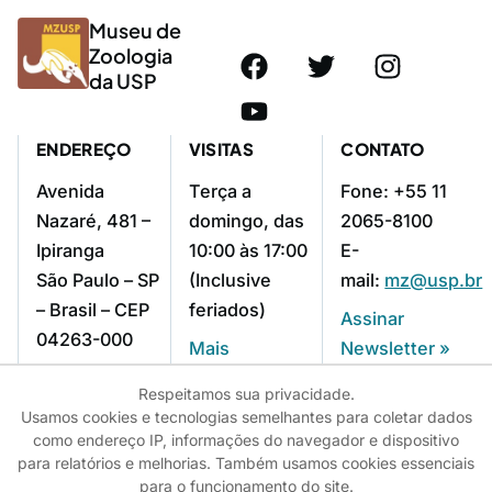
Museu de
Zoologia
da USP
ENDEREÇO
VISITAS
CONTATO
Avenida
Terça a
Fone: +55 11
Nazaré, 481 –
domingo, das
2065-8100
Ipiranga
10:00 às 17:00
E-
São Paulo – SP
(Inclusive
mail:
mz@usp.br
– Brasil – CEP
feriados)
Assinar
04263-000
Mais
Newsletter »
Como chegar »
informações »
Respeitamos sua privacidade.
Usamos cookies e tecnologias semelhantes para coletar dados
como endereço IP, informações do navegador e dispositivo
para relatórios e melhorias. Também usamos cookies essenciais
© 2025 - USP - Universidade de São Paulo
para o funcionamento do site.