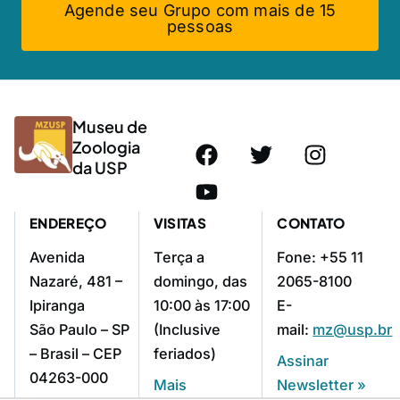
Agende seu Grupo com mais de 15
pessoas
Museu de
Zoologia
da USP
ENDEREÇO
VISITAS
CONTATO
Avenida
Terça a
Fone: +55 11
Nazaré, 481 –
domingo, das
2065-8100
Ipiranga
10:00 às 17:00
E-
São Paulo – SP
(Inclusive
mail:
mz@usp.br
– Brasil – CEP
feriados)
Assinar
04263-000
Mais
Newsletter »