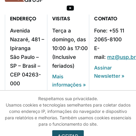
ENDEREÇO
VISITAS
CONTATO
Avenida
Terça a
Fone: +55 11
Nazaré, 481 –
domingo, das
2065-8100
Ipiranga
10:00 às 17:00
E-
São Paulo –
(Inclusive
mail:
mz@usp.b
SP – Brasil –
feriados)
Assinar
CEP 04263-
Newsletter »
Mais
000
informações »
Como chegar »
Respeitamos sua privacidade.
Usamos cookies e tecnologias semelhantes para coletar dados
como endereço IP, informações do navegador e dispositivo
© 2025 - USP - Universidade de São Paulo
para relatórios e melhorias. Também usamos cookies essenciais
para o funcionamento do site.
Direitos autorais
Editais
Fale Conosco
Intranet