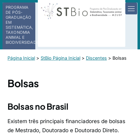
PROGRAMA
DE PÓS-
GRADUAÇÃO
EM
SISTEMÁTICA,
TAXONOMIA
ANIMAL E
BIODIVERSIDADE
Página Inicial
>
StBio Página Inicial
>
Discentes
>
Bolsas
Bolsas
Bolsas no Brasil
Existem três principais financiadores de bolsas
de Mestrado, Doutorado e Doutorado Direto.