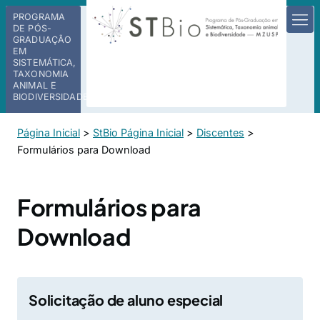
PROGRAMA
DE PÓS-
GRADUAÇÃO
EM
SISTEMÁTICA,
TAXONOMIA
ANIMAL E
BIODIVERSIDADE
Página Inicial
>
StBio Página Inicial
>
Discentes
>
Formulários para Download
Formulários para
Download
Solicitação de aluno especial