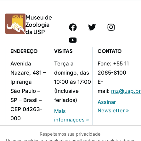
Museu de
Zoologia
da USP
ENDEREÇO
VISITAS
CONTATO
Avenida
Terça a
Fone: +55 11
Nazaré, 481 –
domingo, das
2065-8100
Ipiranga
10:00 às 17:00
E-
São Paulo –
(Inclusive
mail:
mz@usp.b
SP – Brasil –
feriados)
Assinar
CEP 04263-
Newsletter »
Mais
000
informações »
Como chegar »
Respeitamos sua privacidade.
Usamos cookies e tecnologias semelhantes para coletar dados