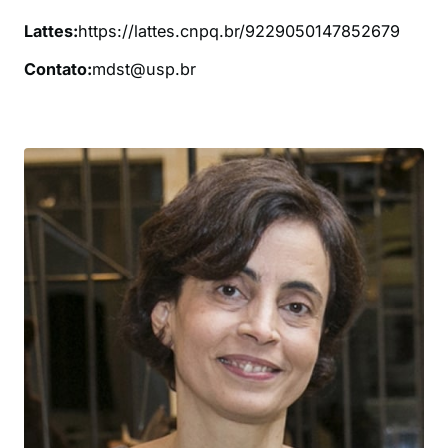
Lattes:
https://lattes.cnpq.br/9229050147852679
Contato:
mdst@usp.br