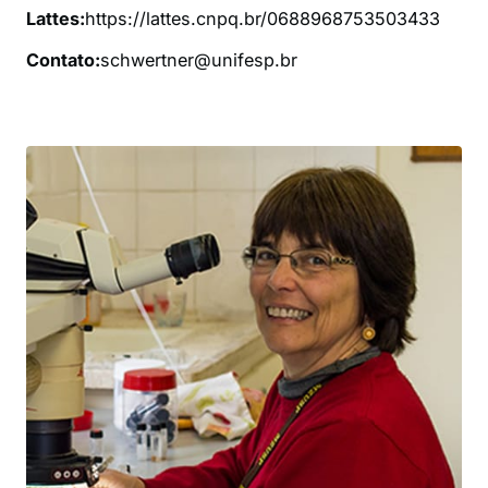
Lattes:
https://lattes.cnpq.br/0688968753503433
Contato:
schwertner@unifesp.br