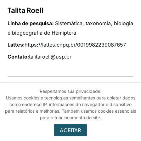
Talita Roell
Linha de pesquisa:
Sistemática, taxonomia, biologia
e biogeografia de Hemiptera
Lattes:
https://lattes.cnpq.br/0019982239087657
Contato:
talitaroell@usp.br
Fique por dentro
Respeitamos sua privacidade.
Usamos cookies e tecnologias semelhantes para coletar dados
Defesas e Qualificações
como endereço IP, informações do navegador e dispositivo
para relatórios e melhorias. Também usamos cookies essenciais
Dissertações e teses
para o funcionamento do site.
Editais, homologações e normas
ACEITAR
Informações
Matrícula