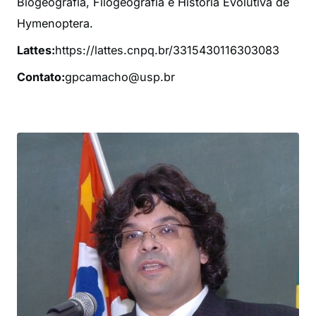
Biogeografia, Filogeografia e História Evolutiva de
Hymenoptera.
Lattes:
https://lattes.cnpq.br/3315430116303083
Contato:
gpcamacho@usp.br