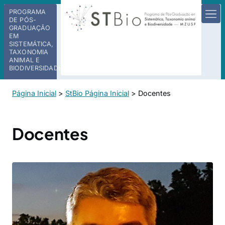
PROGRAMA
DE PÓS-
GRADUAÇÃO
EM
SISTEMÁTICA,
TAXONOMIA
ANIMAL E
BIODIVERSIDADE
Página Inicial
>
StBio Página Inicial
>
Docentes
Docentes