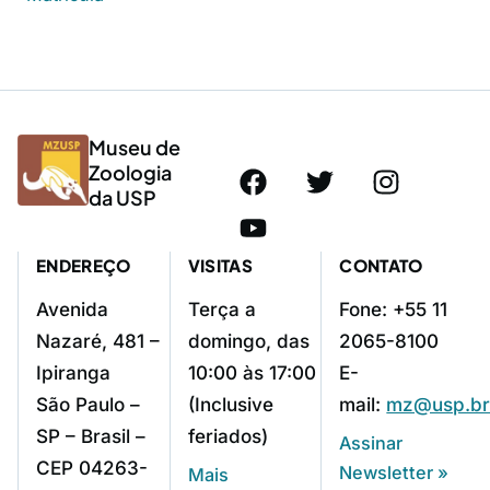
Museu de
Zoologia
da USP
ENDEREÇO
VISITAS
CONTATO
Avenida
Terça a
Fone: +55 11
Nazaré, 481 –
domingo, das
2065-8100
Ipiranga
10:00 às 17:00
E-
São Paulo –
(Inclusive
mail:
mz@usp.b
SP – Brasil –
feriados)
Assinar
CEP 04263-
Newsletter »
Mais