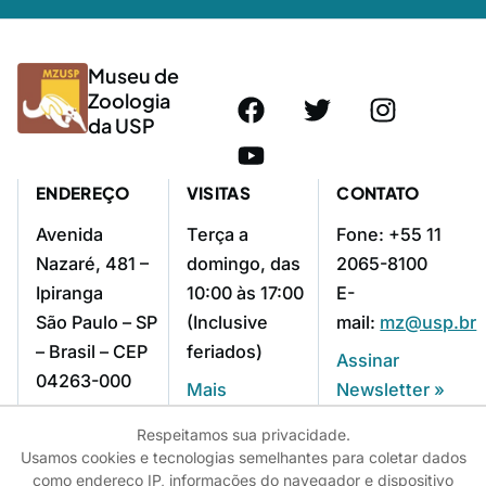
Museu de
Zoologia
da USP
ENDEREÇO
VISITAS
CONTATO
Avenida
Terça a
Fone: +55 11
Nazaré, 481 –
domingo, das
2065-8100
Ipiranga
10:00 às 17:00
E-
São Paulo – SP
(Inclusive
mail:
mz@usp.br
– Brasil – CEP
feriados)
Assinar
04263-000
Mais
Newsletter »
Como chegar »
informações »
Respeitamos sua privacidade.
Usamos cookies e tecnologias semelhantes para coletar dados
como endereço IP, informações do navegador e dispositivo