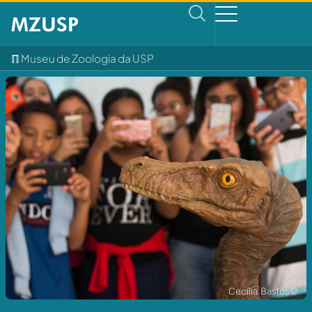
ℿ Museu de Zoologia da USP
Cecília Bastos©