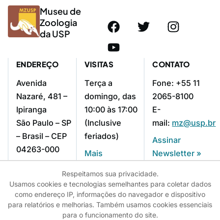
Museu de
Zoologia
da USP
ENDEREÇO
VISITAS
CONTATO
Avenida
Terça a
Fone: +55 11
Nazaré, 481 –
domingo, das
2065-8100
Ipiranga
10:00 às 17:00
E-
São Paulo – SP
(Inclusive
mail:
mz@usp.br
– Brasil – CEP
feriados)
Assinar
04263-000
Mais
Newsletter »
Como chegar »
informações »
Respeitamos sua privacidade.
Usamos cookies e tecnologias semelhantes para coletar dados
como endereço IP, informações do navegador e dispositivo
© 2025 - USP - Universidade de São Paulo
para relatórios e melhorias. Também usamos cookies essenciais
para o funcionamento do site.