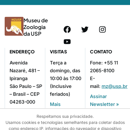
Museu de
Zoologia
da USP
ENDEREÇO
VISITAS
CONTATO
Avenida
Terça a
Fone: +55 11
Nazaré, 481 –
domingo, das
2065-8100
Ipiranga
10:00 às 17:00
E-
São Paulo – SP
(Inclusive
mail:
mz@usp.br
– Brasil – CEP
feriados)
Assinar
04263-000
Mais
Newsletter »
Como chegar »
informações »
Respeitamos sua privacidade.
Usamos cookies e tecnologias semelhantes para coletar dados
como endereço IP, informações do navegador e dispositivo