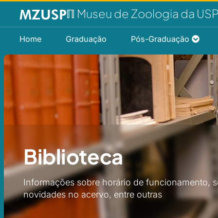
ℿ Museu de Zoologia da US
Home
Graduação
Pós-Graduação
Biblioteca
Informações sobre horário de funcionamento, s
novidades no acervo, entre outras