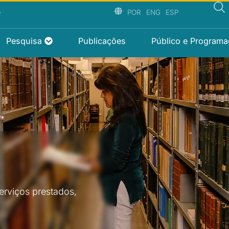
P
POR
ENG
ESP
Pesquisa
Publicações
Público e Program
erviços prestados,