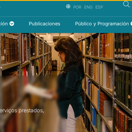
P
POR
ENG
ESP
ción
Publicaciones
Público y Programación
erviços prestados,