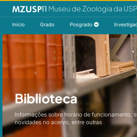
ℿ Museu de Zoologia da US
Inicio
Grado
Posgrado
Investiga
Biblioteca
Informações sobre horário de funcionamento, s
novidades no acervo, entre outras