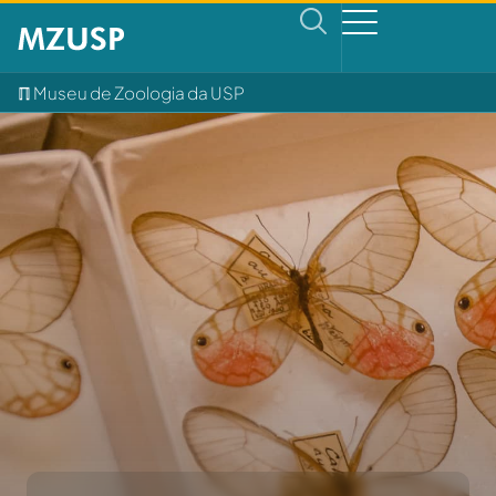
ℿ Museu de Zoologia da USP