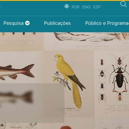
P
POR
ENG
ESP
Pesquisa
Publicações
Público e Program