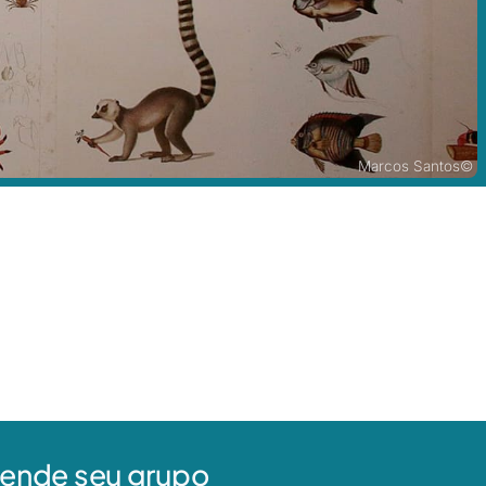
Marcos Santos©
agende seu grupo