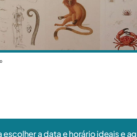
ro
a escolher a data e horário ideais e 