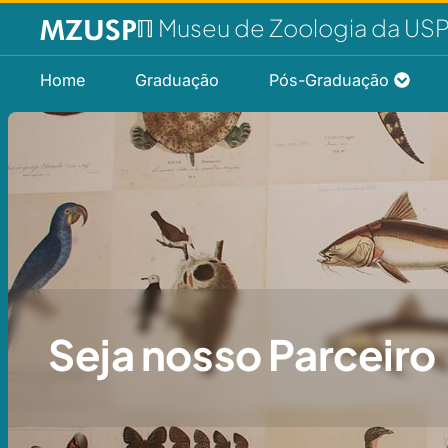
ℿ Museu de Zoologia da US
Home
Graduação
Pós-Graduação
Seja nosso Parceiro