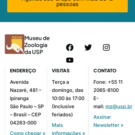
pessoas
Museu de
Zoologia
da USP
ENDEREÇO
VISITAS
CONTATO
Avenida
Terça a
Fone: +55 11
Nazaré, 481 –
domingo, das
2065-8100
Ipiranga
10:00 às 17:00
E-
São Paulo – SP
(Inclusive
mail:
mz@usp.br
– Brasil – CEP
feriados)
Assinar
04263-000
Mais
Newsletter »
Como chegar »
informações »