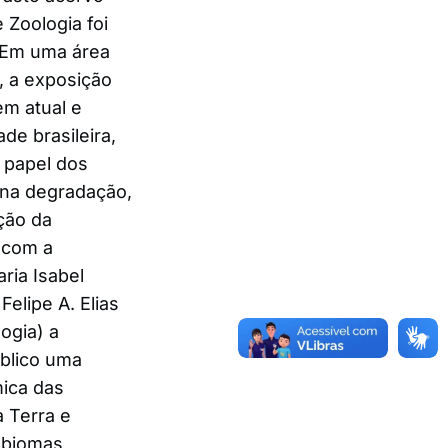
Zoologia foi
. Em uma área
 a exposição
m atual e
de brasileira,
 papel dos
 na degradação,
ção da
 com a
aria Isabel
elipe A. Elias
ogia) a
blico uma
mica das
 Terra e
s biomas