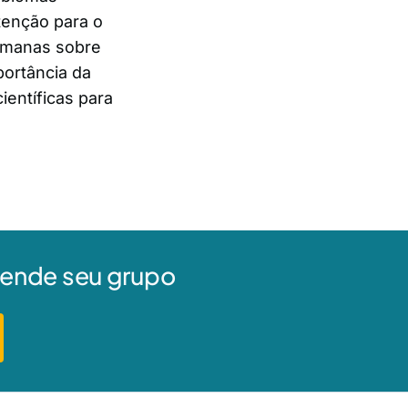
tenção para o
umanas sobre
portância da
ientíficas para
agende seu grupo