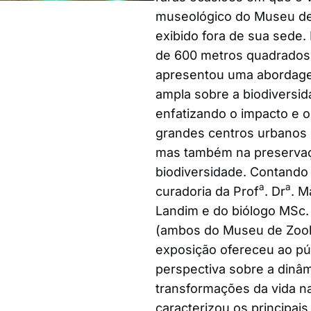
museológico do Museu de 
exibido fora de sua sede
de 600 metros quadrados,
apresentou uma abordage
ampla sobre a biodiversida
enfatizando o impacto e o
grandes centros urbanos
mas também na preserva
biodiversidade. Contando
a
a
curadoria da Prof
. Dr
. M
Landim e do biólogo MSc. F
(ambos do Museu de Zool
exposição ofereceu ao pú
perspectiva sobre a dinâ
transformações da vida na
caracterizou os principai