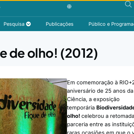
P
Pesquisa
Publicações
Público e Program
e de olho! (2012)
Em comemoração à RIO+2
aniversário de 25 anos da
Ciência, a exposição
temporária
Biodiversidade
olho!
celebrou a retomad
parceria entre as institui
raras ocasiões em que o 