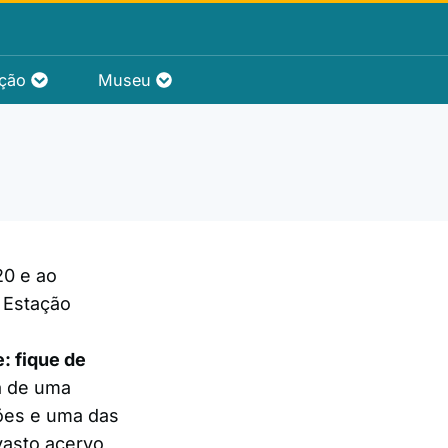
ação
Museu
0 e ao
 Estação
: fique de
a de uma
ções e uma das
vasto acervo