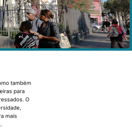
 como também
eiras para
eressados. O
ersidade,
ra mais
k
.