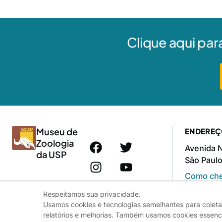
Clique aqui par
Museu de
ENDERE
Zoologia
Avenida N
da USP
São Paulo
Como che
Respeitamos sua privacidade.
Usamos cookies e tecnologias semelhantes para coleta
relatórios e melhorias. Também usamos cookies essenci
© 2025 - USP - Universidade de São Paulo