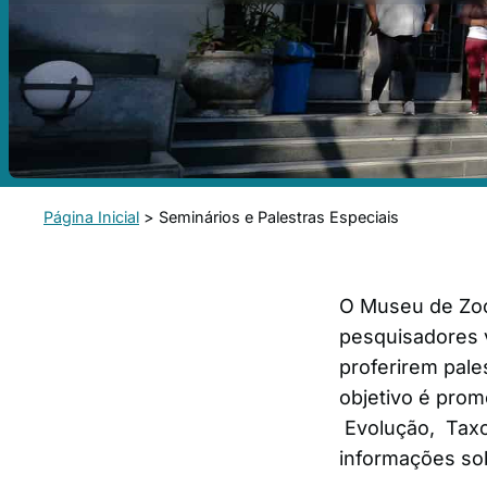
Página Inicial
>
Seminários e Palestras Especiais
O Museu de Zoo
pesquisadores v
proferirem pale
objetivo é prom
Evolução, Taxon
informações so