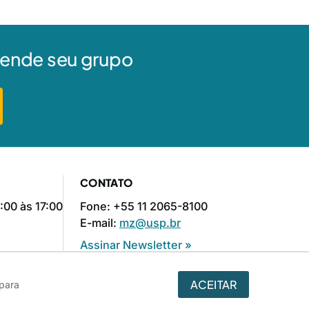
agende seu grupo
CONTATO
:00 às 17:00
Fone: +55 11 2065-8100
E-mail:
mz@usp.br
Assinar Newsletter »
ACEITAR
 para
is
Fale Conosco
Intranet
Ouvidoria
Chamados