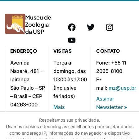
Museu de
Zoologia
da USP
ENDEREÇO
VISITAS
CONTATO
Avenida
Terça a
Fone: +55 11
Nazaré, 481 –
domingo, das
2065-8100
Ipiranga
10:00 às 17:00
E-
São Paulo – SP
(Inclusive
mail:
mz@usp.br
– Brasil – CEP
feriados)
Assinar
04263-000
Mais
Newsletter »
Como chegar »
informações »
Respeitamos sua privacidade.
Usamos cookies e tecnologias semelhantes para coletar dados
como endereço IP, informações do navegador e dispositivo