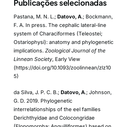
Publicações selecionadas
Pastana, M. N. L.;
Datovo, A
.; Bockmann,
F. A. In press. The cephalic lateral-line
system of Characiformes (Teleostei;
Ostariophysi): anatomy and phylogenetic
implications.
Zoological Journal of the
Linnean Society
, Early View
(https://doi.org/10.1093/zoolinnean/zlz10
5)
da Silva, J. P. C. B.;
Datovo, A
.; Johnson,
G. D. 2019. Phylogenetic
interrelationships of the eel families
Derichthyidae and Colocongridae
(Elopomorpha: Anguilliformes) based on