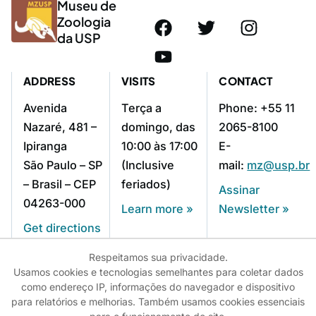
Museu de
Zoologia
da USP
ADDRESS
VISITS
CONTACT
Avenida
Terça a
Phone: +55 11
Nazaré, 481 –
domingo, das
2065-8100
Ipiranga
10:00 às 17:00
E-
São Paulo – SP
(Inclusive
mail:
mz@usp.br
– Brasil – CEP
feriados)
Assinar
04263-000
Learn more »
Newsletter »
Get directions
»
Respeitamos sua privacidade.
Usamos cookies e tecnologias semelhantes para coletar dados
como endereço IP, informações do navegador e dispositivo
para relatórios e melhorias. Também usamos cookies essenciais
© 2025 - USP - Universidade de São Paulo