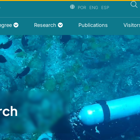
P
POR
ENG
ESP
egree
Research
Publications
Visito
rch