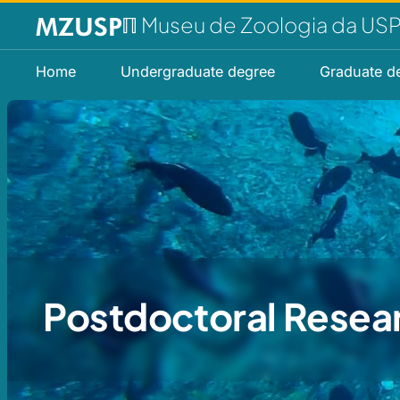
ℿ Museu de Zoologia da US
Home
Undergraduate degree
Graduate d
Postdoctoral Resea