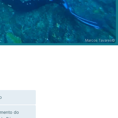
Marcos Tavares©
o
amento do