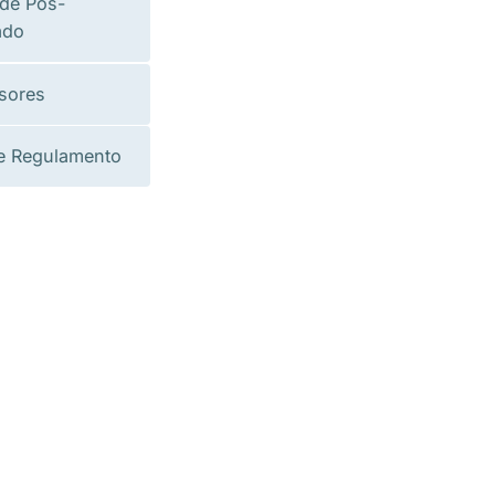
 de Pós-
ado
sores
e Regulamento