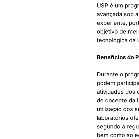
USP é um prog
avançada sob a
experiente, por
objetivo de melh
tecnológica da 
Benefícios do 
Durante o prog
podem participa
atividades dos 
de docente da U
utilização dos s
laboratórios of
segundo a regu
bem como ao e