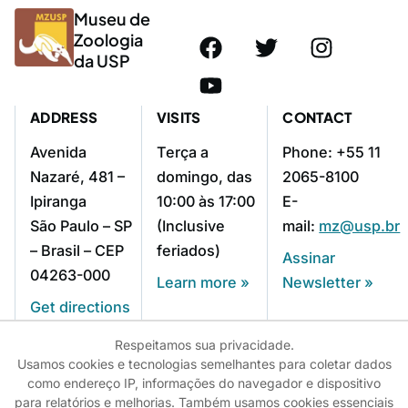
Museu de
Zoologia
da USP
ADDRESS
VISITS
CONTACT
Avenida
Terça a
Phone: +55 11
Nazaré, 481 –
domingo, das
2065-8100
Ipiranga
10:00 às 17:00
E-
São Paulo – SP
(Inclusive
mail:
mz@usp.br
– Brasil – CEP
feriados)
Assinar
04263-000
Learn more »
Newsletter »
Get directions
»
Respeitamos sua privacidade.
Usamos cookies e tecnologias semelhantes para coletar dados
como endereço IP, informações do navegador e dispositivo
© 2025 - USP - Universidade de São Paulo
para relatórios e melhorias. Também usamos cookies essenciais