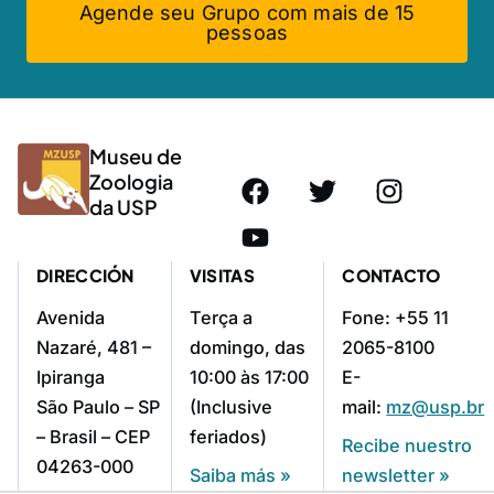
Agende seu Grupo com mais de 15
pessoas
Museu de
Zoologia
da USP
DIRECCIÓN
VISITAS
CONTACTO
Avenida
Terça a
Fone: +55 11
Nazaré, 481 –
domingo, das
2065-8100
Ipiranga
10:00 às 17:00
E-
São Paulo – SP
(Inclusive
mail:
mz@usp.br
– Brasil – CEP
feriados)
Recibe nuestro
04263-000
Saiba más »
newsletter »