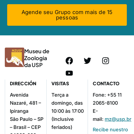
Agende seu Grupo com mais de 15
pessoas
Museu de
Zoologia
da USP
DIRECCIÓN
VISITAS
CONTACTO
Avenida
Terça a
Fone: +55 11
Nazaré, 481 –
domingo, das
2065-8100
Ipiranga
10:00 às 17:00
E-
São Paulo – SP
(Inclusive
mail:
mz@usp.br
– Brasil – CEP
feriados)
Recibe nuestro