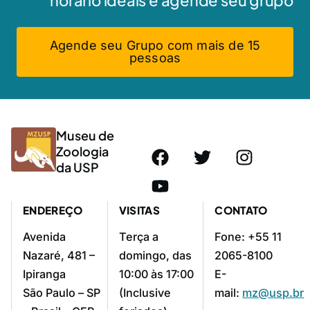
Agende seu Grupo com mais de 15
pessoas
Museu de
Zoologia
da USP
ENDEREÇO
VISITAS
CONTATO
Avenida
Terça a
Fone: +55 11
Nazaré, 481 –
domingo, das
2065-8100
Ipiranga
10:00 às 17:00
E-
São Paulo – SP
(Inclusive
mail:
mz@usp.br