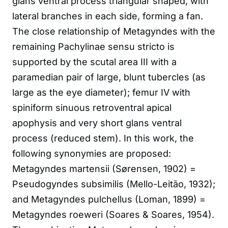
glans ventral process triangular shaped, with
lateral branches in each side, forming a fan.
The close relationship of Metagyndes with the
remaining Pachylinae sensu stricto is
supported by the scutal area III with a
paramedian pair of large, blunt tubercles (as
large as the eye diameter); femur IV with
spiniform sinuous retroventral apical
apophysis and very short glans ventral
process (reduced stem). In this work, the
following synonymies are proposed:
Metagyndes martensii (Sørensen, 1902) =
Pseudogyndes subsimilis (Mello-Leitão, 1932);
and Metagyndes pulchellus (Loman, 1899) =
Metagyndes roeweri (Soares & Soares, 1954).