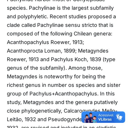
species. Pachylinae is the largest subfamily
and polyphyletic. Recent studies proposed a
clade called Pachylinae sensu stricto that is
composed of the following Chilean genera:
Acanthopachylus Roewer, 1913;
Acanthoprocta Loman, 1899; Metagyndes
Roewer, 1913 and Pachylus Koch, 1839 (type
genus of the subfamily). Among those,
Metagyndes is noteworthy for being the
richest genus in number os species and sister
group of Pachylus+Acanthopachylus. In this
study, Metagyndes and the genera putatively
close phylogenetically, Calcarogyndes Mello-
Leitão, 1932 and Pseudogyndes Mello-Leitão,
1932, are revised and included in an cladistic