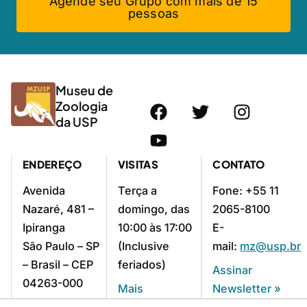
Agende seu Grupo com mais de 15
pessoas
Museu de
Zoologia
da USP
ENDEREÇO
VISITAS
CONTATO
Avenida
Terça a
Fone: +55 11
Nazaré, 481 –
domingo, das
2065-8100
Ipiranga
10:00 às 17:00
E-
São Paulo – SP
(Inclusive
mail:
mz@usp.br
– Brasil – CEP
feriados)
Assinar
04263-000
Mais
Newsletter »
Como chegar »
informações »